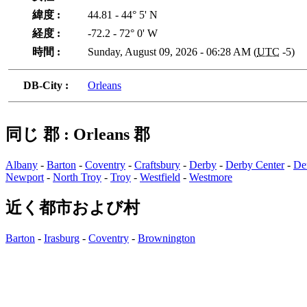
緯度 :
44.81 - 44° 5' N
経度 :
-72.2 - 72° 0' W
時間 :
Sunday, August 09, 2026 - 06:28 AM (
UTC
-5)
DB-City :
Orleans
同じ 郡 : Orleans 郡
Albany
-
Barton
-
Coventry
-
Craftsbury
-
Derby
-
Derby Center
-
De
Newport
-
North Troy
-
Troy
-
Westfield
-
Westmore
近く都市および村
Barton
-
Irasburg
-
Coventry
-
Brownington