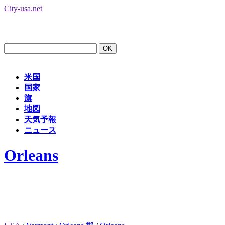
City-usa.net
米国
国家
旗
地図
天気予報
ニュース
Orleans