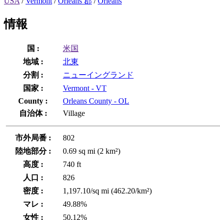
USA
/
Vermont
/
Orleans 郡
/
Orleans
情報
国 :
米国
地域 :
北東
分割 :
ニューイングランド
国家 :
Vermont - VT
County :
Orleans County - OL
自治体 :
Village
市外局番 :
802
陸地部分 :
0.69 sq mi (2 km²)
高度 :
740 ft
人口 :
826
密度 :
1,197.10/sq mi (462.20/km²)
マレ :
49.88%
女性 :
50.12%