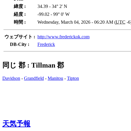
緯度 :
34.39 - 34° 2' N
経度 :
-99.02 - 99° 0' W
時間 :
Wednesday, March 04, 2026 - 06:20 AM (
UTC
-6
ウェブサイト :
http://www.frederickok.com
DB-City :
Frederick
同じ 郡 : Tillman 郡
Davidson
-
Grandfield
-
Manitou
-
Tipton
天気予報