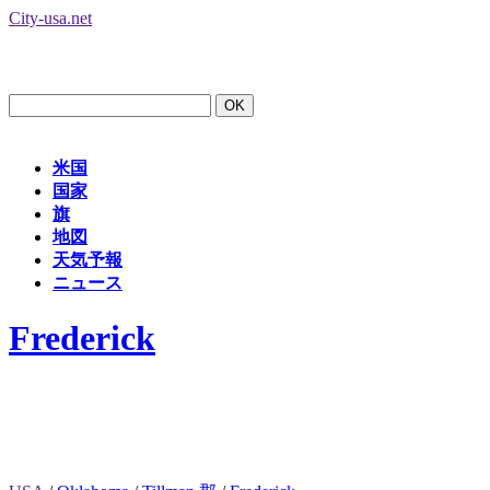
City-usa.net
米国
国家
旗
地図
天気予報
ニュース
Frederick