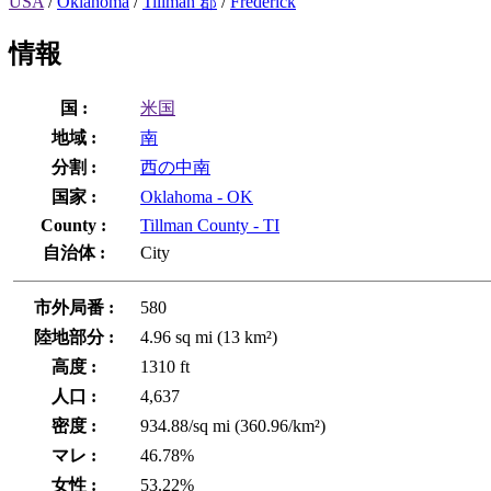
USA
/
Oklahoma
/
Tillman 郡
/
Frederick
情報
国 :
米国
地域 :
南
分割 :
西の中南
国家 :
Oklahoma - OK
County :
Tillman County - TI
自治体 :
City
市外局番 :
580
陸地部分 :
4.96 sq mi (13 km²)
高度 :
1310 ft
人口 :
4,637
密度 :
934.88/sq mi (360.96/km²)
マレ :
46.78%
女性 :
53.22%