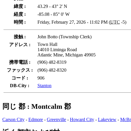
緯度 :
43.29 - 43° 2' N
経度 :
-85.08 - 85° 0' W
時間 :
Friday, February 27, 2026 - 11:02 PM (
UTC
-5)
接触 :
John Botto (Township Clerk)
Town Hall
アドレス :
14010 Liminga Road
Atlantic Mine, Michigan 49905
携帯電話 :
(906) 482-8319
ファックス :
(906) 482-8320
コード :
906
DB-City :
Stanton
同じ 郡 : Montcalm 郡
Carson City
-
Edmore
-
Greenville
-
Howard City
-
Lakeview
-
McBr