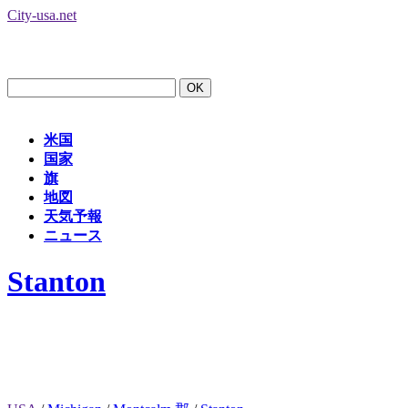
City-usa.net
米国
国家
旗
地図
天気予報
ニュース
Stanton