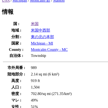
USA
/
Michigan
/
Montcalm 郡
/
Stanton
情報
国 :
米国
地域 :
米国中西部
分割 :
東の北の本部
国家 :
Michigan - MI
County :
Montcalm County - MC
自治体 :
Township
市外局番 :
989
陸地部分 :
2.14 sq mi (6 km²)
高度 :
919 ft
人口 :
1,504
密度 :
702.80/sq mi (271.35/km²)
マレ :
49%
女性 :
51%