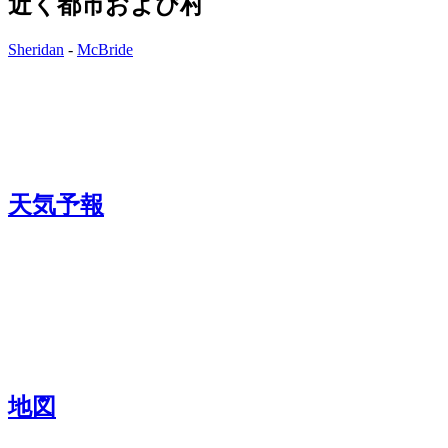
近く都市および村
Sheridan
-
McBride
天気予報
地図