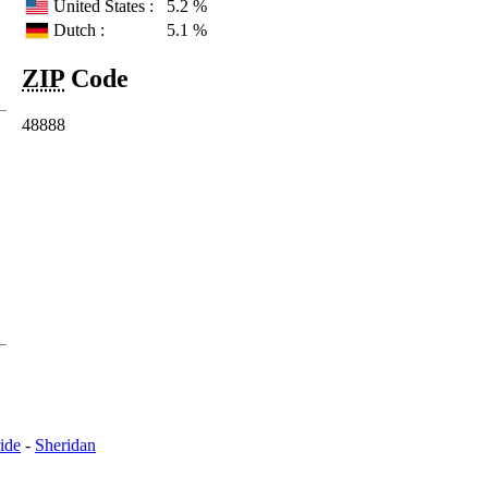
United States :
5.2 %
Dutch :
5.1 %
ZIP
Code
48888
ide
-
Sheridan