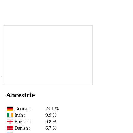
Ancestrie
German :
29.1 %
Irish :
9.9 %
English :
9.8 %
Danish :
6.7 %