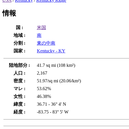
USA
/
Kentucky
/
Kentucky Ridge
情報
国 :
米国
地域 :
南
分割 :
東の中南
国家 :
Kentucky - KY
陸地部分 :
41.7 sq mi (108 km²)
人口 :
2,167
密度 :
51.97/sq mi (20.06/km²)
マレ :
53.62%
女性 :
46.38%
緯度 :
36.71 - 36° 4' N
経度 :
-83.75 - 83° 5' W