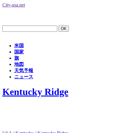
City-usa.net
米国
国家
旗
地図
天気予報
ニュース
Kentucky Ridge