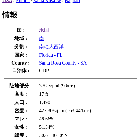
USA
/
Florida
/
Santa Rosa 郡
/
Bagdad
情報
国 :
米国
地域 :
南
分割 :
南に大西洋
国家 :
Florida - FL
County :
Santa Rosa County - SA
自治体 :
CDP
陸地部分 :
3.52 sq mi (9 km²)
高度 :
17 ft
人口 :
1,490
密度 :
423.30/sq mi (163.44/km²)
マレ :
48.66%
女性 :
51.34%
緯度 :
30.6 - 30° 0' N