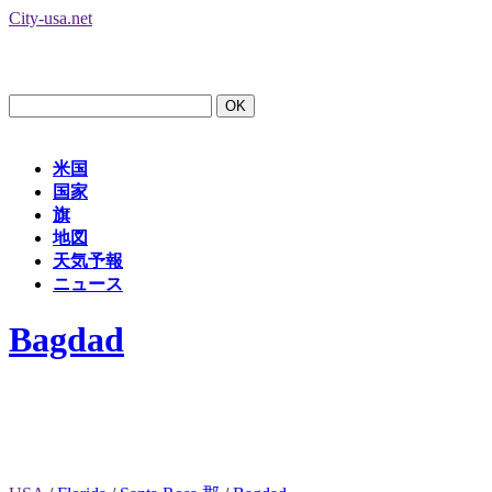
City-usa.net
米国
国家
旗
地図
天気予報
ニュース
Bagdad